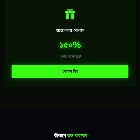
ওয়েলকাম বোনাস
১৫০%
প্রথম ডিপোজিটে
বোনাস নিন
কীভাবে
শুরু করবেন