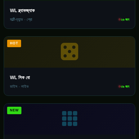
WL ব্ল্যাকজ্যাক
মাল্টি-হ্যান্ড · প্রো
২৬ জন
HOT
WL সিক বো
ডাইস · লাইভ
৩৯ জন
NEW