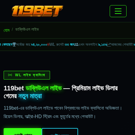
ডাব্লিউএল লাইভ
হোম
খেলছেন
সর্বোচ্চ জয়:
৳৪,২০,০০০
WL রুলেট:
৩৩ জন
এখন অনলাইন:
৯,১৫৬
আজকের পেআউট:
৳৬
WL লাইভ ক্যাসিনো
119bet
ডাব্লিউএল লাইভ
— প্রিমিয়াম লাইভ ডিলার
গেমের
নতুন মাত্রা
119bet-এর ডাব্লিউএল লাইভে পাবেন বিশ্বমানের লাইভ ক্যাসিনো অভিজ্ঞতা।
রিয়েল ডিলার, আল্ট্রা-HD স্ট্রিম এবং মুহূর্তের মধ্যে পেআউট।