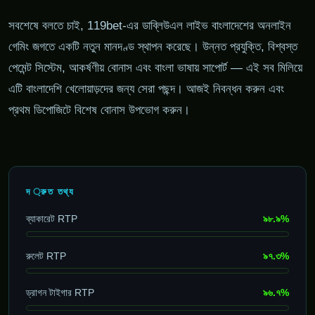
সবশেষে বলতে চাই, 119bet-এর ডাব্লিউএল লাইভ বাংলাদেশের অনলাইন
গেমিং জগতে একটি নতুন মানদণ্ড স্থাপন করেছে। উন্নত প্রযুক্তি, বিশ্বস্ত
পেমেন্ট সিস্টেম, আকর্ষণীয় বোনাস এবং বাংলা ভাষায় সাপোর্ট — এই সব মিলিয়ে
এটি বাংলাদেশি খেলোয়াড়দের জন্য সেরা পছন্দ। আজই নিবন্ধন করুন এবং
প্রথম ডিপোজিটে বিশেষ বোনাস উপভোগ করুন।
দ ্রুত তথ্য
ব্যাকারেট RTP
৯৮.৯%
রুলেট RTP
৯৭.৩%
ড্রাগন টাইগার RTP
৯৬.৭%