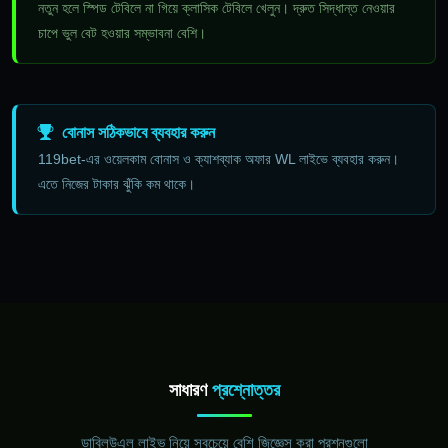
নতুন হলে স্পিড টেবিলে না গিয়ে ক্লাসিক টেবিলে খেলুন। দ্রুত সিদ্ধান্ত নেওয়ার
চাপে ভুল বেট হওয়ার সম্ভাবনা বেশি।
বোনাস সঠিকভাবে ব্যবহার করুন
119bet-এর ওয়েলকাম বোনাস ও ক্যাশব্যাক অফার WL লাইভে ব্যবহার করুন।
এতে নিজের টাকার ঝুঁকি কম থাকে।
সাধারণ
প্রশ্নোত্তর
ডাব্লিউএল লাইভ নিয়ে সবচেয়ে বেশি জিজ্ঞেস করা প্রশ্নগুলো