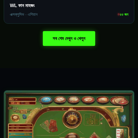
WL ফান মাহজং
এক্সক্লুসিভ · এশিয়ান
৫৫ জন
সব গেম দেখুন ও খেলুন