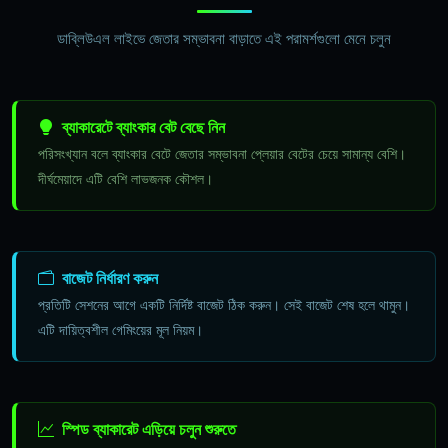
ডাব্লিউএল লাইভে জেতার সম্ভাবনা বাড়াতে এই পরামর্শগুলো মেনে চলুন
ব্যাকারেটে ব্যাংকার বেট বেছে নিন
পরিসংখ্যান বলে ব্যাংকার বেটে জেতার সম্ভাবনা প্লেয়ার বেটের চেয়ে সামান্য বেশি।
দীর্ঘমেয়াদে এটি বেশি লাভজনক কৌশল।
বাজেট নির্ধারণ করুন
প্রতিটি সেশনের আগে একটি নির্দিষ্ট বাজেট ঠিক করুন। সেই বাজেট শেষ হলে থামুন।
এটি দায়িত্বশীল গেমিংয়ের মূল নিয়ম।
স্পিড ব্যাকারেট এড়িয়ে চলুন শুরুতে