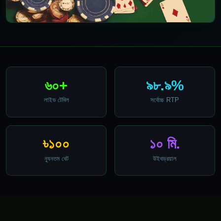
৬০+
৯৮.৯%
লাইভ টেবিল
সর্বোচ্চ RTP
৳১০০
১০ মি.
ন্যূনতম বেট
উইথড্রয়াল