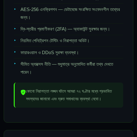
AES-256 এনক্রিপশন — ডেটাবেজে সংরক্ষিত সংবেদনশীল তথ্যের
জন্য।
দ্বি-স্তরীয় প্রমাণীকরণ (2FA) — অ্যাকাউন্ট সুরক্ষার জন্য।
নিয়মিত পেনিট্রেশন টেস্টিং ও নিরাপত্তা অডিট।
ফায়ারওয়াল ও DDoS সুরক্ষা ব্যবস্থা।
সীমিত অ্যাক্সেস নীতি — শুধুমাত্র অনুমোদিত কর্মীরা তথ্য দেখতে
পারেন।
কোনো নিরাপত্তা লঙ্ঘন ঘটলে আমরা ৭২ ঘণ্টার মধ্যে প্রভাবিত
সদস্যদের জানাবো এবং দ্রুত সমাধানের ব্যবস্থা নেবো।