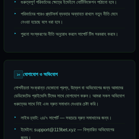
গুরুত্বপূর্ণ পরিবর্তনের ক্ষেত্রে ইমেইলে নোটিফিকেশন পাঠানো হবে।
পরিবর্তনের পরেও প্ল্যাটফর্ম ব্যবহার অব্যাহত রাখলে নতুন নীতি মেনে
নেওয়া হয়েছে বলে ধরা হবে।
পুরনো সংস্করণের নীতি অনুরোধ করলে সাপোর্ট টিম সরবরাহ করবে।
যোগাযোগ ও অভিযোগ
১০
গোপনীয়তা সংক্রান্ত যেকোনো প্রশ্ন, উদ্বেগ বা অভিযোগের জন্য আমাদের
ডেডিকেটেড প্রাইভেসি টিমের সাথে যোগাযোগ করুন। আমরা সকল অভিযোগ
গুরুত্বের সাথে নিই এবং দ্রুত সমাধান দেওয়ার চেষ্টা করি।
লাইভ চ্যাট: ২৪/৭ সাপোর্ট — সবচেয়ে দ্রুত সমাধানের জন্য।
ইমেইল:
support@119bet.xyz
— বিস্তারিত অভিযোগের
জন্য।