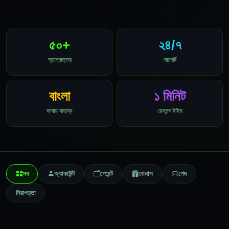
৫০+
২৪/৭
প্রশ্নোত্তর
সাপোর্ট
বাংলা
১ মিনিট
ভাষায় সাহায্য
রেসপন্স টাইম
সব
অ্যাকাউন্ট
পেমেন্ট
বোনাস
গেম
নিরাপত্তা