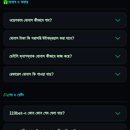
বোনাস ও অফার
ওয়েলকাম বোনাস কীভাবে পাব?
বোনাস টাকা কি সরাসরি উইথড্রয়াল করা যাবে?
ডেইলি ক্যাশব্যাক বোনাস কীভাবে কাজ করে?
রেফারেল বোনাস কি পাওয়া যায়?
গেম ও বেটিং
119bet-এ কোন কোন গেম খেলা যায়?