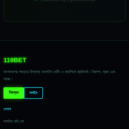
119BET
বাংলাদেশের সবচেয়ে বিশ্বস্ত অনলাইন বেটিং ও ক্যাসিনো প্ল্যাটফর্ম। নিরাপদ, দ্রুত এবং
স্বচ্ছ।
নিবন্ধন
লগইন
গেমস
মনস্টার হাই-লো