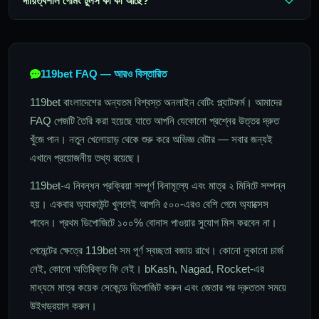
দায়িত্বশীল গেমিং টুলস কী কী আছে?
119bet FAQ — আরও বিস্তারিত
119bet বাংলাদেশের অন্যতম বিশ্বস্ত অনলাইন বেটিং প্ল্যাটফর্ম। আমাদের
FAQ পেজটি তৈরি করা হয়েছে যাতে আপনি যেকোনো প্রশ্নের উত্তর দ্রুত
খুঁজে পান। নতুন খেলোয়াড় থেকে শুরু করে অভিজ্ঞ বেটার — সবার জন্যই
এখানে প্রয়োজনীয় তথ্য রয়েছে।
119bet-এ নিবন্ধন প্রক্রিয়া সম্পূর্ণ বিনামূল্যে এবং মাত্র ২ মিনিটে সম্পন্ন
হয়। একবার অ্যাকাউন্ট খুললেই আপনি ৫০০-এরও বেশি গেমে অ্যাক্সেস
পাবেন। প্রথম ডিপোজিটে ১০০% বোনাস পাওয়ার সুযোগ মিস করবেন না।
পেমেন্টের ক্ষেত্রে 119bet সম পূর্ণ স্বচ্ছতা বজায় রাখে। কোনো লুকানো চার্জ
নেই, কোনো অতিরিক্ত ফি নেই। bKash, Nagad, Rocket-এর
মাধ্যমে মাত্র কয়েক সেকেন্ডে ডিপোজিট করুন এবং জেতার পর দ্রুততম সময়ে
উইথড্রয়াল করুন।