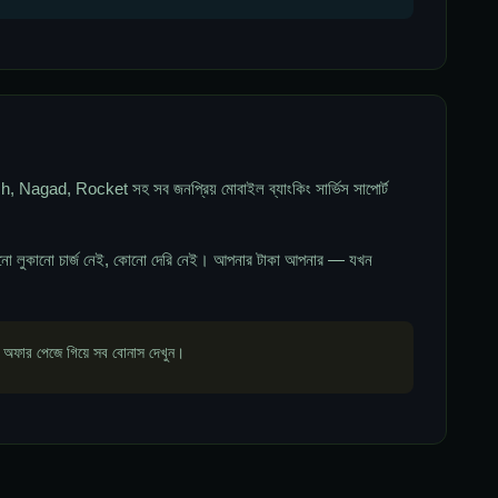
Nagad, Rocket সহ সব জনপ্রিয় মোবাইল ব্যাংকিং সার্ভিস সাপোর্ট
োনো লুকানো চার্জ নেই, কোনো দেরি নেই। আপনার টাকা আপনার — যখন
 অফার পেজে গিয়ে সব বোনাস দেখুন।