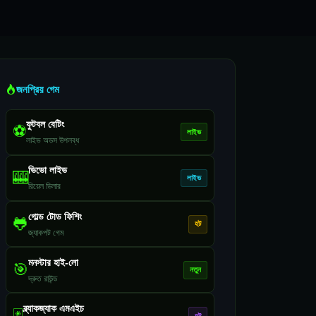
জনপ্রিয় গেম
ফুটবল বেটিং
⚽
লাইভ
লাইভ অডস উপলব্ধ
ভিভো লাইভ
🎰
লাইভ
রিয়েল ডিলার
গোল্ড টোড ফিশিং
🐸
হট
জ্যাকপট গেম
মনস্টার হাই-লো
🎯
নতুন
দ্রুত রাউন্ড
ব্ল্যাকজ্যাক এমএইচ
🃏
হট