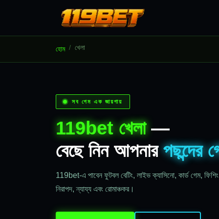
খেলা
হোম
সব গেম এক জায়গায়
119bet খেলা
—
বেছে নিন আপনার
পছন্দের গ
119bet-এ পাবেন ফুটবল বেটিং, লাইভ ক্যাসিনো, কার্ড গেম, ফিশিং
নিরাপদ, ন্যায্য এবং রোমাঞ্চকর।