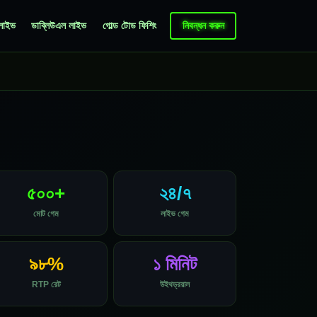
লাইভ
ডাব্লিউএল লাইভ
গোল্ড টোড ফিশিং
নিবন্ধন করুন
৫০০+
২৪/৭
মোট গেম
লাইভ গেম
৯৮%
১ মিনিট
RTP রেট
উইথড্রয়াল