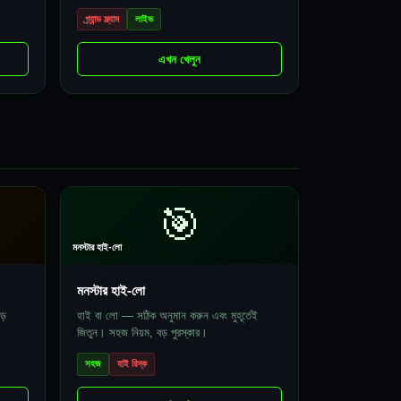
গ্র্যান্ড স্ল্যাম
লাইভ
এখন খেলুন
হট
নতুন
🎯
মনস্টার হাই-লো
মনস্টার হাই-লো
ড়
হাই বা লো — সঠিক অনুমান করুন এবং মুহূর্তেই
জিতুন। সহজ নিয়ম, বড় পুরস্কার।
সহজ
হাই রিস্ক