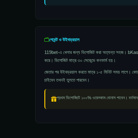
পেমেন্ট ও উইথড্রয়াল
119bet-এ খেলার জন্য ডিপোজিট করা অত্যন্ত সহজ। bKash, 
করে। ডিপোজিট মাত্র ৩০ সেকেন্ডে কনফার্ম হয়।
জেতার পর উইথড্রয়াল করতে মাত্র ১-৫ মিনিট সময় লাগে। ক
চাইবেন তখনই তুলতে পারবেন।
প্রথম ডিপোজিটে ১০০% ওয়েলকাম বোনাস পাবেন। বর্তমান