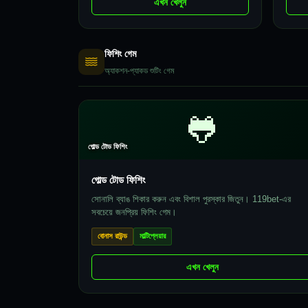
এখন খেলুন
ফিশিং গেম
অ্যাকশন-প্যাকড শুটিং গেম
🐸
গোল্ড টোড ফিশিং
গোল্ড টোড ফিশিং
সোনালি ব্যাঙ শিকার করুন এবং বিশাল পুরস্কার জিতুন। 119bet-এর
সবচেয়ে জনপ্রিয় ফিশিং গেম।
বোনাস রাউন্ড
মাল্টিপ্লেয়ার
এখন খেলুন